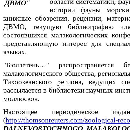
области систематики, фау
истории фауны морски
книжные обозрения, рецензии, мате
ДВМО, текущую библиографию чл
состоявшихся малакологических конф
представляющую интерес для специал
языках.
"Бюллетень…" распространяется б
малакологического общества, региональ
Тихоокеанского региона, ведущих сп
рассылается в библиотеки научных инс
моллюсков.
Настоящее периодическое изд
(
http://thomsonreuters.com/zoological-reco
DALNEVOSTOCHNOGO MALAKOLOG