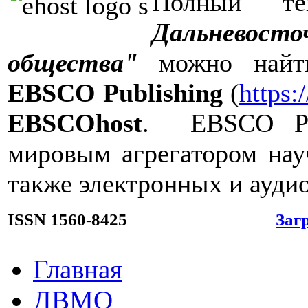
Полный т
Дальневост
общества"
можно найти
EBSCO Publishing
(
https
EBSCOhost
. EBSCO Pub
мировым агрегатором нау
также электронных и аудио
ISSN 1560-8425
Заг
Главная
ДВМО