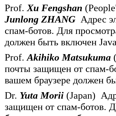
Prof.
Xu Fengshan
(People'
Junlong ZHANG
Адрес э
спам-ботов. Для просмотр
должен быть включен Javas
Prof.
Akihiko Matsukuma
почты защищен от спам-бо
вашем браузере должен бы
Dr.
Yuta Morii
(Japan)
Адр
защищен от спам-ботов. Д