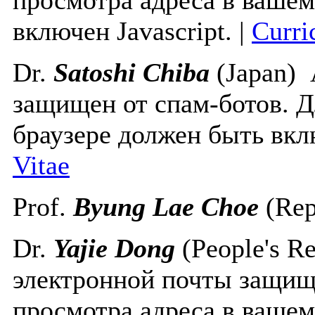
включен Javascript.
|
Curri
Dr.
Satoshi Chiba
(Japan)
защищен от спам-ботов. Д
браузере должен быть вклю
Vitae
Prof.
Byung Lae Choe
(Rep
Dr.
Yajie Dong
(People's R
электронной почты защище
просмотра адреса в вашем