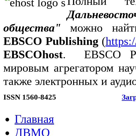
Полный т
Дальневост
общества"
можно найти
EBSCO Publishing
(
https
EBSCOhost
. EBSCO Pub
мировым агрегатором нау
также электронных и аудио
ISSN 1560-8425
Заг
Главная
ДВМО