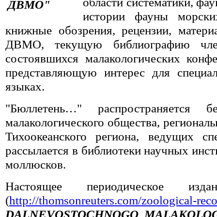
области систематики, фау
истории фауны морски
книжные обозрения, рецензии, мате
ДВМО, текущую библиографию чл
состоявшихся малакологических конф
представляющую интерес для специал
языках.
"Бюллетень…" распространяется б
малакологического общества, региональ
Тихоокеанского региона, ведущих сп
рассылается в библиотеки научных инс
моллюсков.
Настоящее периодическое изд
(
http://thomsonreuters.com/zoological-reco
DALNEVOSTOCHNOGO MALAKOLOG