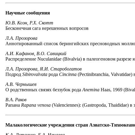
Научные сообщения
Ю.В. Коэн, P.X. Скотт
Бесконечная сага нерешенных вопросов
Л.А. Прозорова
Аннотированный список берингийских пресноводных моллю
А.И. Кафанов, В.О. Савицкий
Распределение Nuculanidae (Bivalvia) в палеогеновом разрез
Л.А. Прозорова, Я.И. Старобогатов
Подрод
Sibirovalvata
рода
Cincinna
(Pectinibranchia, Valvatida
А.В. Чернышев
О родственных связях беззубок рода
Anemina
Haas, 1969 (Bival
В.А. Раков
Рапана
Rapana venosa
(Valenciennes): (Gastropoda, Thaididae)
Малакологические учреждения стран Азиатско-Тихоокеанс
К.А. Лутаенко, Е.А. Нечаева